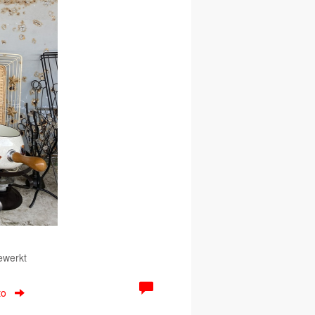
ewerkt
to