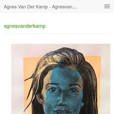
Agnes Van Der Kamp - Agnesvanderkamp
Tog
navi
agnesvanderkamp